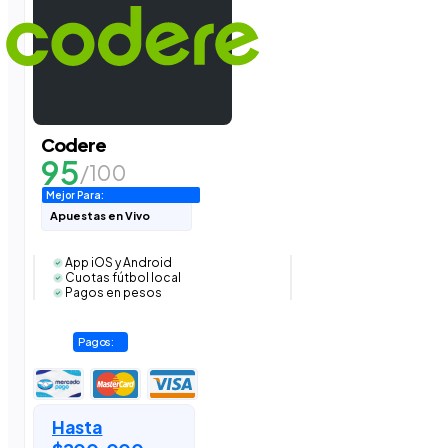
Codere
95
/100
Mejor Para:
Apuestas en Vivo
App iOS y Android
Cuotas fútbol local
Pagos en pesos
Pagos:
Hasta