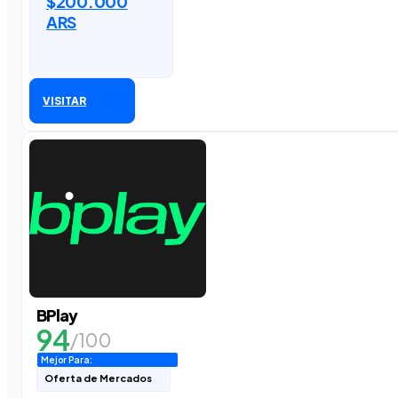
$200.000
ARS
VISITAR
BPlay
94
/100
Mejor Para:
Oferta de Mercados