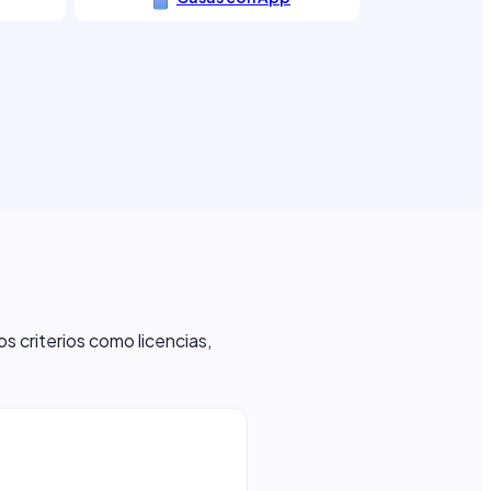
s criterios como licencias,