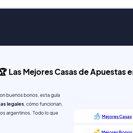
🏆 Las Mejores Casas de Apuestas 
con buenos bonos, esta guía
as legales
, cómo funcionan,
s argentinos. Todo lo que
Mejores Casas
Mejores Bonos